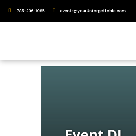

785-236-1085

events@yourUnforgettable.com
Event DJ