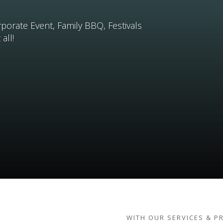
orate Event, Family BBQ, Festivals
all!
WITH OUR SERVICES & P